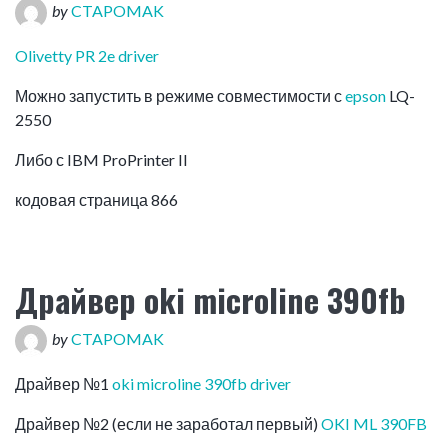
by
CTAPOMAK
OKI
ML
Olivetty PR 2e driver
390"
Можно запустить в режиме совместимости с
epson
LQ-
2550
Либо с IBM ProPrinter II
кодовая страница 866
Драйвер oki microline 390fb
by
CTAPOMAK
Драйвер №1
oki microline 390fb driver
Драйвер №2 (если не заработал первый)
OKI ML 390FB