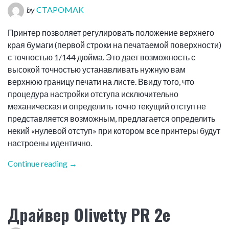
by
CTAPOMAK
Принтер позволяет регулировать положение верхнего
края бумаги (первой строки на печатаемой поверхности)
с точностью 1/144 дюйма. Это дает возможность с
высокой точностью устанавливать нужную вам
верхнюю границу печати на листе. Ввиду того, что
процедура настройки отступа исключительно
механическая и определить точно текущий отступ не
представляется возможным, предлагается определить
некий «нулевой отступ» при котором все принтеры будут
настроены идентично.
"Настройка
Continue reading
→
верхнего
(нулевого)
отступа
Драйвер Olivetty PR 2e
на
принтере