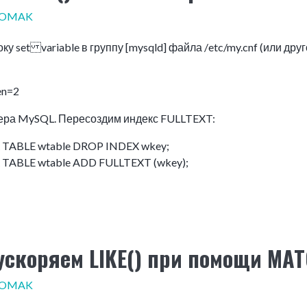
POMAK
ку set variable в группу [mysqld] файла /etc/my.cnf (или др
en=2
ера MySQL. Пересоздим индекс FULLTEXT:
 TABLE wtable DROP INDEX wkey;
 TABLE wtable ADD FULLTEXT (wkey);
ускоряем LIKE() при помощи MAT
POMAK