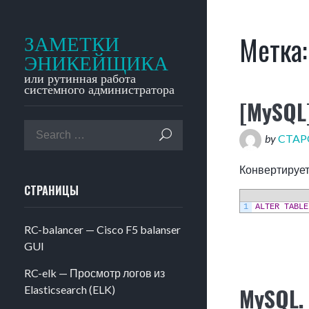
Метка
ЗАМЕТКИ
ЭНИКЕЙЩИКА
или рутинная работа
системного администратора
[MySQL
by
CTA
Конвертирует
СТРАНИЦЫ
1
ALTER
TABLE
RC-balancer — Cisco F5 balanser
GUI
RC-elk — Просмотр логов из
MySQL.
Elasticsearch (ELK)