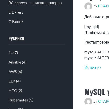
RC-servers — список серверов
by
CTA
LID-Test
Добавьте стро
О Блоге
[mysqld]
ft_min_word_l
РУБРИКИ
Рестарт серв
mysql> ALTER
1с
(7)
mysql> ALTER
Ansible
(4)
Источник
AWS
(6)
ELK
(4)
MySQL 
HTC
(2)
Kubernetes
(3)
by
CTA