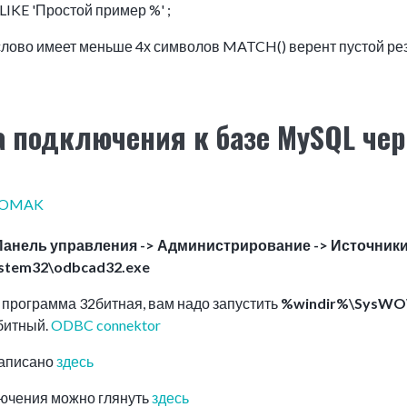
IKE 'Простой пример %' ;
 слово имеет меньше 4х символов MATCH() верент пустой ре
 подключения к базе MySQL чер
POMAK
Панель управления -> Администрирование -> Источник
stem32\odbcad32.exe
с программа 32битная, вам надо запустить
%windir%\SysWO
битный.
ODBC connektor
написано
здесь
ючения можно глянуть
здесь