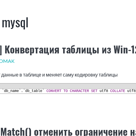
:
mysql
] Конвертация таблицы из Win-12
POMAK
 данные в таблице и меняет саму кодировку таблицы
`db_name`.`db_table`
CONVERT
TO
CHARACTER SET
utf8
COLLATE
utf8
 Match() отменить ограничение н