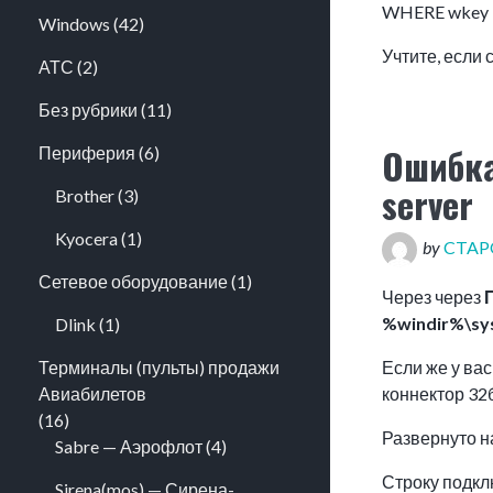
WHERE wkey L
Windows
(42)
Учтите, если
АТС
(2)
Без рубрики
(11)
Ошибка
Периферия
(6)
server
Brother
(3)
Kyocera
(1)
by
CTA
Сетевое оборудование
(1)
Через через
%windir%\sy
Dlink
(1)
Если же у ва
Терминалы (пульты) продажи
коннектор 32
Авиабилетов
(16)
Развернуто 
Sabre — Аэрофлот
(4)
Строку подкл
Sirena(mos) — Сирена-