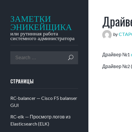
Драйве
ЗАМЕТКИ
ЭНИКЕЙЩИКА
или рутинная работа
by
CTA
системного администратора
Драйвер №1
Драйвер №2 (
СТРАНИЦЫ
RC-balancer — Cisco F5 balanser
GUI
RC-elk — Просмотр логов из
Elasticsearch (ELK)