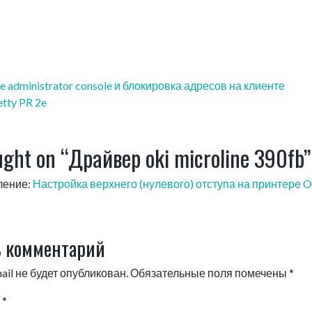
administrator console и блокировка адресов на клиенте
tty PR 2e
ght on “
Драйвер oki microline 390fb
”
ление:
Настройка верхнего (нулевого) отступа на принтере 
 комментарий
il не будет опубликован.
Обязательные поля помечены
*
й
*