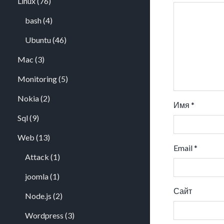
Linux
(76)
bash
(4)
Ubuntu
(46)
Mac
(3)
Monitoring
(5)
Nokia
(2)
Имя
*
Sql
(9)
Web
(13)
Email
*
Attack
(1)
joomla
(1)
Сайт
Node.js
(2)
Wordpress
(3)