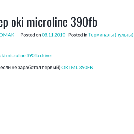
р oki microline 390fb
POMAK
Posted on
08.11.2010
Posted in
Терминалы (пульты)
oki microline 390fb driver
если не заработал первый)
OKI ML 390FB