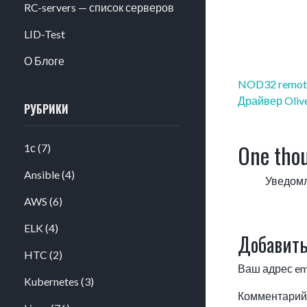
RC-servers — список серверов
LID-Test
О Блоге
Навигация
NOD32 remote 
по
Драйвер Olive
РУБРИКИ
записям
One thou
1с
(7)
Ansible
(4)
Уведом
AWS
(6)
ELK
(4)
Добавить
HTC
(2)
Ваш адрес ema
Kubernetes
(3)
Комментари