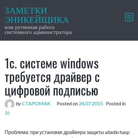
ЗАМЕТКИ
ЭНИКЕЙЩИКА
или рутинная работа
системного администратора
1с. системе windows
требуется драйвер с
цифровой подписью
by
CTAPOMAK
Posted on
24.07.2015
Posted in
1с
Проблема: при установке драйвера защиты alladin hasp