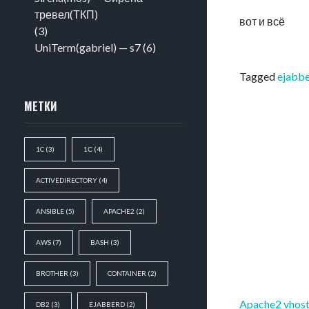
тревел(ТКП)
вот и всё
(3)
UniTerm(gabriel) — s7
(6)
Tagged
ejabb
МЕТКИ
1C
(3)
1С
(4)
ACTIVEDIRECTORY
(4)
ANSIBLE
(5)
APACHE2
(2)
AWS
(7)
BASH
(3)
BROTHER
(3)
CONTAINER
(2)
Навигация
Apache2 vhos
DB2
(3)
EJABBERD
(2)