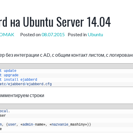
rd на Ubuntu Server 14.04
POMAK
Posted on
08.07.2015
Posted in
Ubuntu
ер без интеграции с AD, с общим контакт листом, с логирова
t 
update
t 
upgrade
t 
install 
ejabberd
etc
/
ejabberd
/
ejabberd
.
cfg
омментируем строки
ocal
.
ser
n
,
{
user
,
«
admin
-
name
»
,
«
nazvanie
_
mashiny»
}
}
e