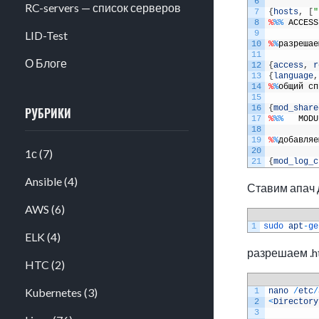
6
RC-servers — список серверов
7
{
hosts
,
[
"
8
%
%
%
ACCESS
LID-Test
9
10
%
%
разрешае
11
О Блоге
12
{
access
,
r
13
{
language
,
14
%
%
общий
сп
15
16
{
mod_share
РУБРИКИ
17
%
%
%
MODU
18
19
%
%
добавляе
20
1с
(7)
21
{
mod_log_c
Ansible
(4)
Ставим апач 
AWS
(6)
1
sudo 
apt
-
ge
ELK
(4)
разрешаем .h
HTC
(2)
Kubernetes
(3)
1
nano
/
etc
/
2
<
Directory
3