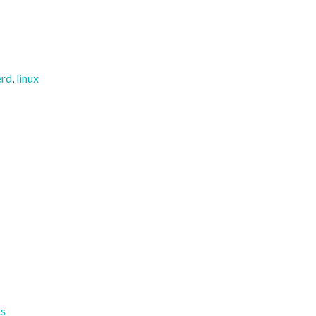
erd
,
linux
ts