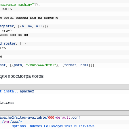
nazvanie_mashiny"
]
}
.
RULES
м
регистрироваться
на
клиенте
egister
,
[
{
allow
,
all
}
]
}
«
ru
»
}
исок
контактов
d_roster
,
[
]
}
LES
м
hat
,
[
{
path
,
"/var/www/html"
}
,
{
format
,
html
}
]
}
,
для просмотра логов
t 
install 
apache2
taccess
apache2
/
sites
-
available
/
000
-
default
.
conf
/
var
/
www
/
>
Options 
Indexes 
FollowSymLinks 
MultiViews