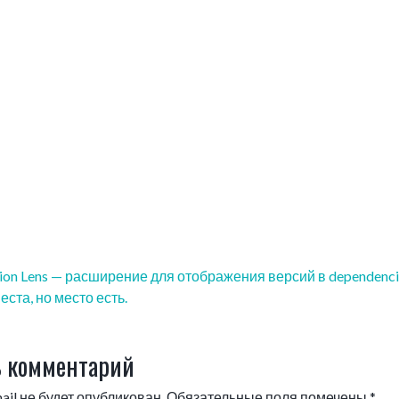
sion Lens — расширение для отображения версий в dependenci
еста, но место есть.
 комментарий
il не будет опубликован.
Обязательные поля помечены
*