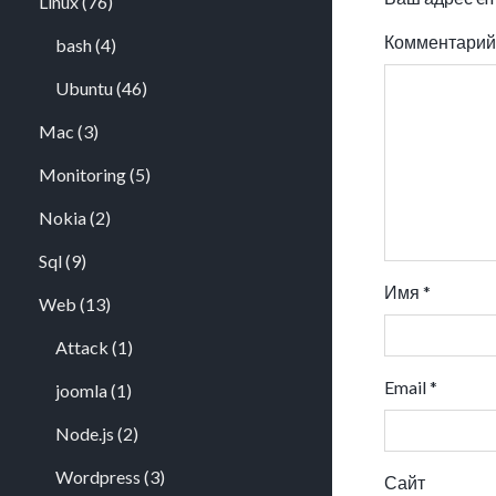
Linux
(76)
Комментари
bash
(4)
Ubuntu
(46)
Mac
(3)
Monitoring
(5)
Nokia
(2)
Sql
(9)
Имя
*
Web
(13)
Attack
(1)
Email
*
joomla
(1)
Node.js
(2)
Wordpress
(3)
Сайт