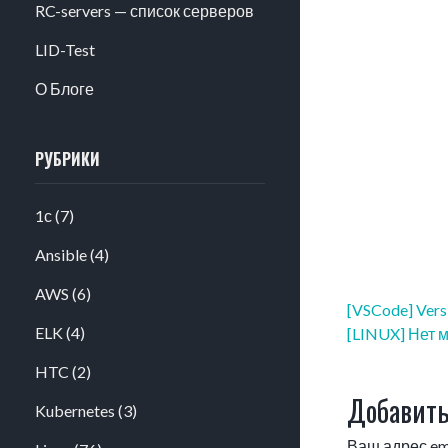
RC-servers — список серверов
LID-Test
О Блоге
РУБРИКИ
1с
(7)
Ansible
(4)
AWS
(6)
Навигация
[VSCode] Ver
по
ELK
(4)
[LINUX] Нет м
записям
HTC
(2)
Добавить
Kubernetes
(3)
Ваш адрес ema