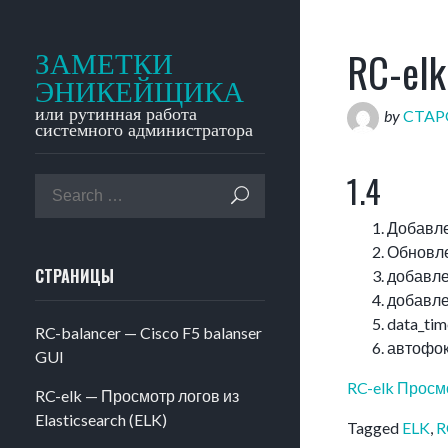
RC-elk
ЗАМЕТКИ
ЭНИКЕЙЩИКА
или рутинная работа
by
CTA
системного администратора
1.4
Добавле
Обновле
СТРАНИЦЫ
добавле
добавле
data_tim
RC-balancer — Cisco F5 balanser
автофок
GUI
RC-elk Просмо
RC-elk — Просмотр логов из
Elasticsearch (ELK)
Tagged
ELK
,
R