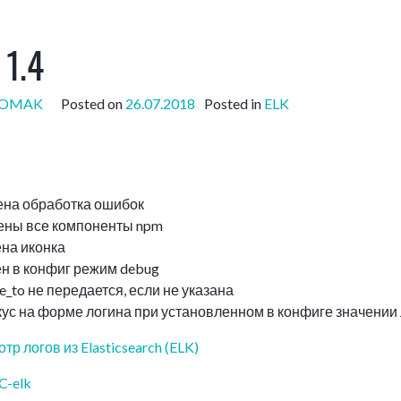
 1.4
POMAK
Posted on
26.07.2018
Posted in
ELK
на обработка ошибок
ны все компоненты npm
на иконка
н в конфиг режим debug
e_to не передается, если не указана
ус на форме логина при установленном в конфиге значении
тр логов из Elasticsearch (ELK)
C-elk