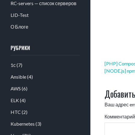
RC-servers — список серверов
LID-Test
О Блоге
РУБРИКИ
Навигация
[PHP] Composer
1с
(7)
по
[NODE.js] npm 
Ansible
(4)
записям
AWS
(6)
Добавить
ELK
(4)
Ваш адрес ema
HTC
(2)
Комментари
Kubernetes
(3)