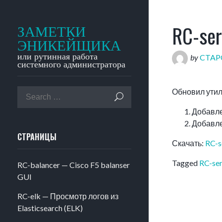
RC-ser
ЗАМЕТКИ
ЭНИКЕЙЩИКА
или рутинная работа
by
CTA
системного администратора
Обновил утил
Добавле
Добавле
СТРАНИЦЫ
Скачать:
RC-s
Tagged
RC-ser
RC-balancer — Cisco F5 balanser
GUI
RC-elk — Просмотр логов из
Elasticsearch (ELK)