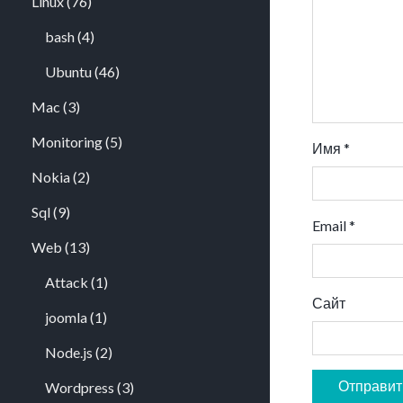
Linux
(76)
bash
(4)
Ubuntu
(46)
Mac
(3)
Monitoring
(5)
Имя
*
Nokia
(2)
Sql
(9)
Email
*
Web
(13)
Attack
(1)
Сайт
joomla
(1)
Node.js
(2)
Wordpress
(3)