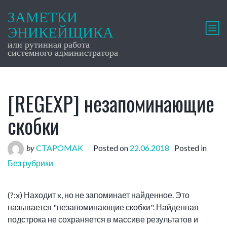
ЗАМЕТКИ
ЭНИКЕЙЩИКА
или рутинная работа
системного администратора
[REGEXP] незапоминающие
скобки
by
CTAPOMAK
Posted on
22.06.2018
Posted in
Без рубрики
(?:x) Находит x, но не запоминает найденное. Это
называется "незапоминающие скобки". Найденная
подстрока не сохраняется в массиве результатов и