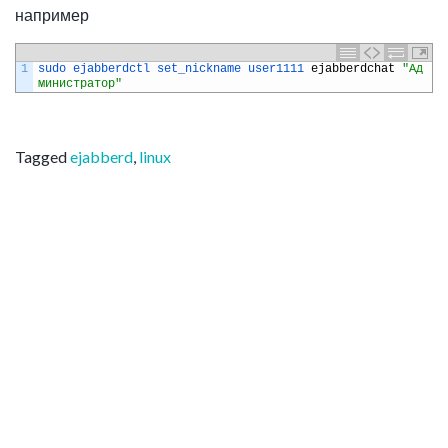
например
1
sudo 
ejabberdctl 
set_nickname 
user1111 
ejabberdchat
"Ад
министратор"
Tagged
ejabberd
,
linux