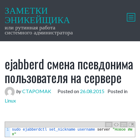
ЗАМЕТКИ
ЭНИКЕЙЩИКА
или рутинная работа
системного администратора
ejabberd смена псевдонима
пользователя на сервере
by
CTAPOMAK
Posted on
26.08.2015
Posted in
Linux
1
sudo 
ejabberdctl 
set_nickname 
username 
server
"Новое Им
я"