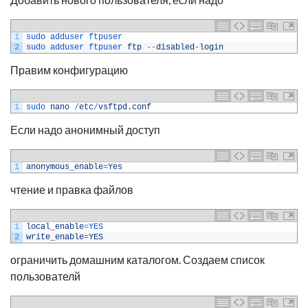
1
sudo 
adduser 
ftpuser 
2
sudo 
adduser 
ftpuser 
ftp
--
disabled
-
login
Правим конфигурацию
1
sudo 
nano
/
etc
/
vsftpd
.
conf
Если надо анонимный доступ
1
anonymous_enable
=
Yes
чтение и правка файлов
1
local_enable
=
YES
2
write_enable
=
YES
ограничить домашним каталогом. Создаем список
пользователй