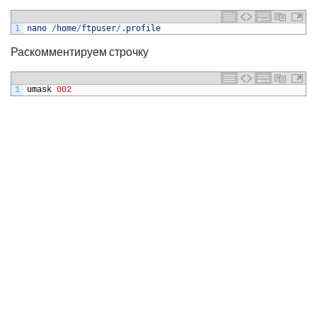
1
nano
/
home
/
ftpuser
/
.
profile
Раскомментируем строчку
1
umask
002