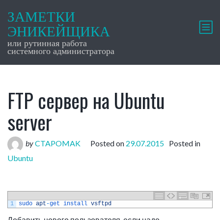
ЗАМЕТКИ
ЭНИКЕЙЩИКА
или рутинная работа
системного администратора
FTP сервер на Ubuntu
server
by
CTAPOMAK
Posted on
29.07.2015
Posted in
Ubuntu
1
sudo 
apt
-
get 
install 
vsftpd
Добавить нового пользователя, если надо