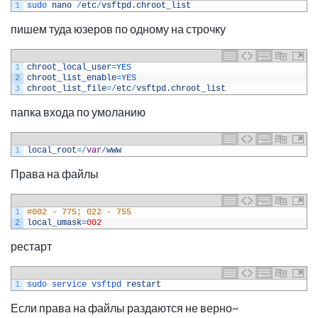
1
sudo 
nano
/
etc
/
vsftpd
.
chroot_list
пишем туда юзеров по одному на строчку
1
chroot_local_user
=
YES
2
chroot_list_enable
=
YES
3
chroot_list_file
=
/
etc
/
vsftpd
.
chroot_list
папка входа по умоланию
1
local_root
=
/
var
/
www
Права на файлы
1
#002 - 775; 022 - 755
2
local_umask
=
002
рестарт
1
sudo 
service 
vsftpd 
restart
Если права на файлы раздаются не верно~