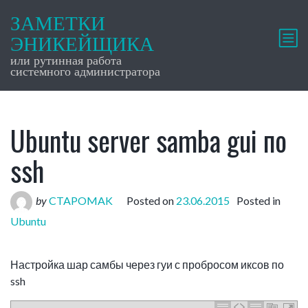
ЗАМЕТКИ
ЭНИКЕЙЩИКА
или рутинная работа
системного администратора
Ubuntu server samba gui по
ssh
by
CTAPOMAK
Posted on
23.06.2015
Posted in
Ubuntu
Настройка шар самбы через гуи с пробросом иксов по
ssh