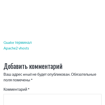
Навигация
Guake терминал
по
Apache2 vhosts
записям
Добавить комментарий
Ваш адрес email не будет опубликован.
Обязательные
поля помечены
*
Комментарий
*