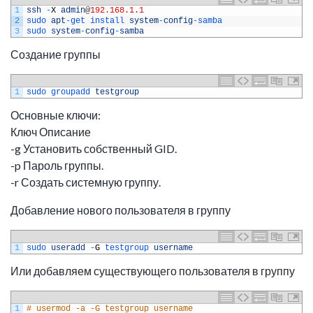
1
ssh
-
X
admin
@
192.168.1.1
2
sudo 
apt
-
get 
install 
system
-
config
-
samba
3
sudo 
system
-
config
-
samba
Создание группы
1
sudo 
groupadd 
testgroup
Основные ключи:
Ключ Описание
-g Установить собственный GID.
-p Пароль группы.
-r Создать системную группу.
Добавление нового пользователя в группу
1
sudo 
useradd
-
G
testgroup 
username
Или добавляем существующего пользователя в группу
1
# usermod -a -G testgroup username