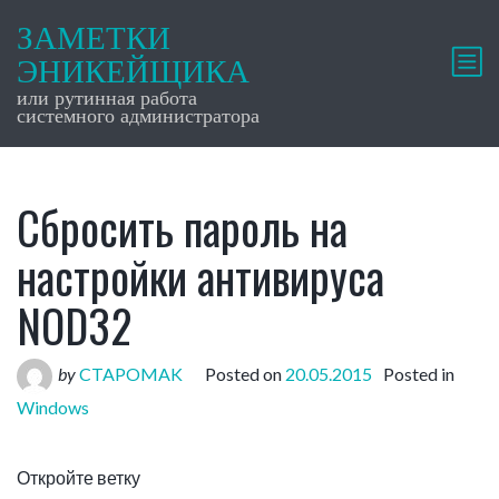
ЗАМЕТКИ
ЭНИКЕЙЩИКА
или рутинная работа
системного администратора
Сбросить пароль на
настройки антивируса
NOD32
by
CTAPOMAK
Posted on
20.05.2015
Posted in
Windows
Откройте ветку