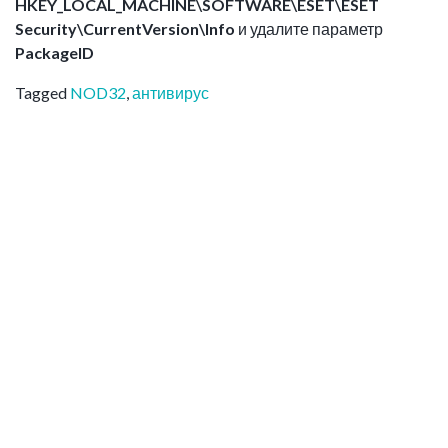
HKEY_LOCAL_MACHINE\SOFTWARE\ESET\ESET
Security\CurrentVersion\Info
и удалите параметр
PackageID
Tagged
NOD32
,
антивирус