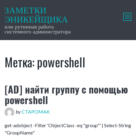
ЗАМЕТКИ
ЭНИКЕЙЩИКА
или рутинная работа
системного администратора
Метка:
powershell
[AD] найти группу с помощью
powershell
by
CTAPOMAK
get-adobject -Filter 'ObjectClass -eq "group"' | Select-String
"GroupName"