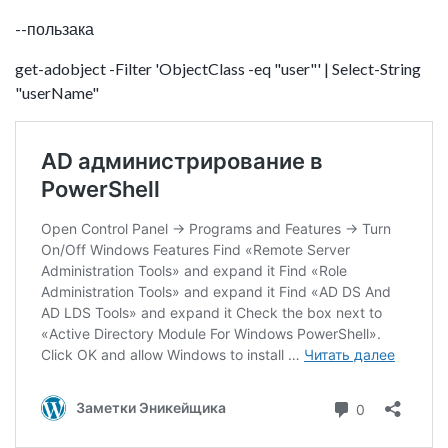
--пользака
get-adobject -Filter 'ObjectClass -eq "user"' | Select-String
"userName"