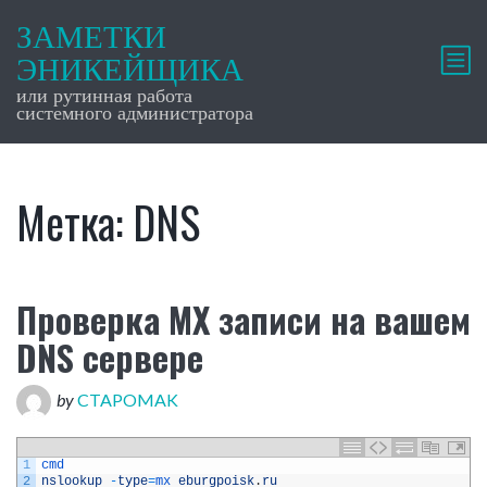
ЗАМЕТКИ
ЭНИКЕЙЩИКА
или рутинная работа
системного администратора
Метка:
DNS
Проверка MX записи на вашем
DNS сервере
by
CTAPOMAK
1
cmd
2
nslookup
-
type
=
mx 
eburgpoisk
.
ru