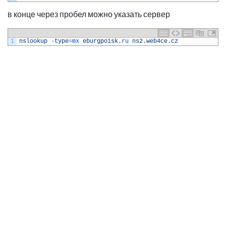
в конце через пробел можно указать сервер
1
nslookup
-
type
=
mx 
eburgpoisk
.
ru 
ns2
.
web4ce
.
cz